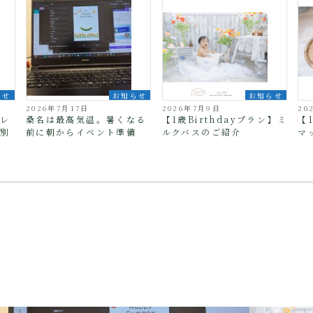
らせ
お知らせ
お知らせ
2026年7月17日
2026年7月9日
20
フレ
桑名は最高気温。暑くなる
【1歳Birthdayプラン】ミ
【
特別
前に朝からイベント準備
ルクバスのご紹介
マ
残