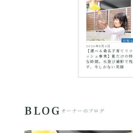
お知
2026年8月6日
【選べる桑名子育てリ
ッシュ事業】夏だけの
な時間。水遊び撮影で
す、今しかない笑顔
BLOG
オーナーのブログ