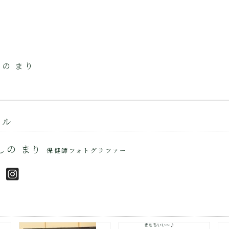
の まり
ール
しの まり
保健師フォトグラファー