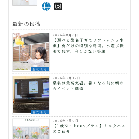
最新の投稿
2026年8月6日
【選べる桑名子育てリフレッシュ事
業】夏だけの特別な時間。水遊び撮
影で残す、今しかない笑顔
お知らせ
2026年7月17日
桑名は最高気温。暑くなる前に朝か
らイベント準備
お知らせ
2026年7月9日
【1歳Birthdayプラン】ミルクバス
のご紹介